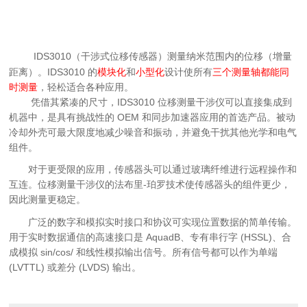
IDS3010（干涉式位移传感器）测量纳米范围内的位移（增量
距离）。IDS3010 的
模块化
和
小型化
设计使所有
三个测量轴都能同
时测量
，轻松适合各种应用。
凭借其紧凑的尺寸，IDS3010 位移测量干涉仪可以直接集成到
机器中，是具有挑战性的 OEM 和同步加速器应用的首选产品。被动
冷却外壳可最大限度地减少噪音和振动，并避免干扰其他光学和电气
组件。
对于更受限的应用，传感器头可以通过玻璃纤维进行远程操作和
互连。位移测量干涉仪的法布里-珀罗技术使传感器头的组件更少，
因此测量更稳定。
广泛的数字和模拟实时接口和协议可实现位置数据的简单传输。
用于实时数据通信的高速接口是 AquadB、专有串行字 (HSSL)、合
成模拟 sin/cos/ 和线性模拟输出信号。所有信号都可以作为单端
(LVTTL) 或差分 (LVDS) 输出。