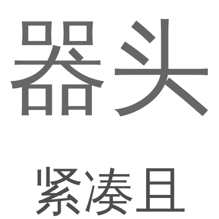
器头
紧凑且